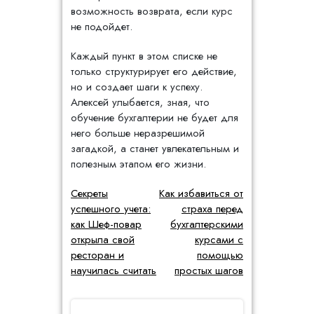
возможность возврата, если курс
не подойдет.
Каждый пункт в этом списке не
только структурирует его действие,
но и создает шаги к успеху.
Алексей улыбается, зная, что
обучение бухгалтерии не будет для
него больше неразрешимой
загадкой, а станет увлекательным и
полезным этапом его жизни.
Навигация
Секреты
Как избавиться от
успешного учета:
страха перед
по
как Шеф-повар
бухгалтерскими
записям
открыла свой
курсами с
ресторан и
помощью
научилась считать
простых шагов