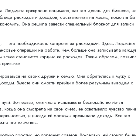
. Людмила прекрасно понимала, как это делать для бизнеса, но
аблица расходов и доходов, составленная на месяц, помогла бы
сэкономить. Она решила завести специальный блокнот для записи 
а, — это необходимость контроля за расходами. Здесь Людмила
нансовые операции на работе. Чем больше она записывала кажд
м яснее становится картина её расходов. Таким образом, появил
 привычек.
ироваться на своих друзей и семью. Она обратилась к мужу с
доходы. Вместе они смогли прийти к более разумным выводам о
ути. Во-первых, она часто испытывала беспокойство из-за
 когда она смотрела на свои счета, её охватывало чувство паник
веренностью, и иногда её расходы превышали доходы. Все это
но что-то менять.
олько простых, но полезных советов. Во-первых, ей стоило бы в