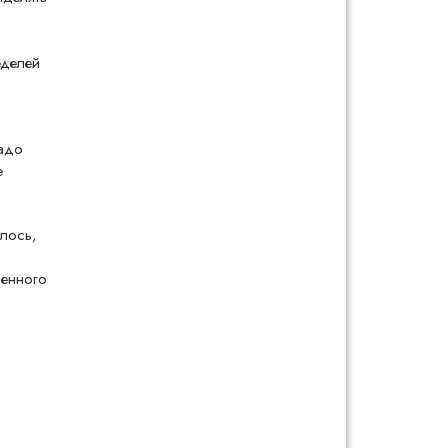
еделей
надо
е
алось,
ненного