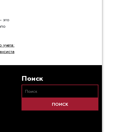
— это
ело
 учета:
ансиста
Поиск