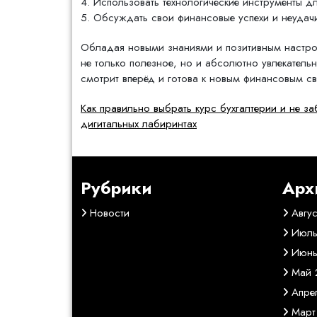
4. Использовать технологические инструменты 
5. Обсуждать свои финансовые успехи и неудачи
Обладая новыми знаниями и позитивным настро
не только полезное, но и абсолютно увлекатель
смотрит вперёд и готова к новым финансовым с
Навигация
Как правильно выбрать курс бухгалтерии и не за
дигитальных лабиринтах
по
записям
Рубрики
Арх
Новости
Авгу
Июль
Июнь
Май 
Апре
Март