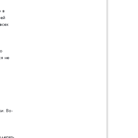
 в
 ей
всех
ую
ся не
и. Во-
ыделять