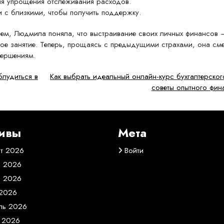
для упрощения отслеживания расходов.
 с близкими, чтобы получить поддержку.
ем, Людмила поняла, что выстраивание своих личных финансов 
ное занятие. Теперь, прощаясь с предыдущими страхами, она см
вершениям.
блудиться в
Как выбрать идеальный онлайн-курс бухгалтерского
советы опытного фин
ивы
Мета
ст 2026
Войти
 2026
 2026
2026
ль 2026
 2026