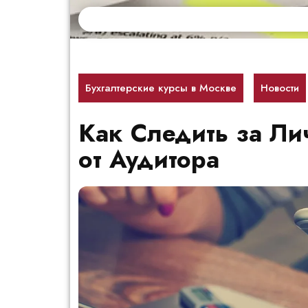
Перейти
к
содержимому
Бухгалтерские курсы в Москве
Новости
Как Следить за Л
от Аудитора