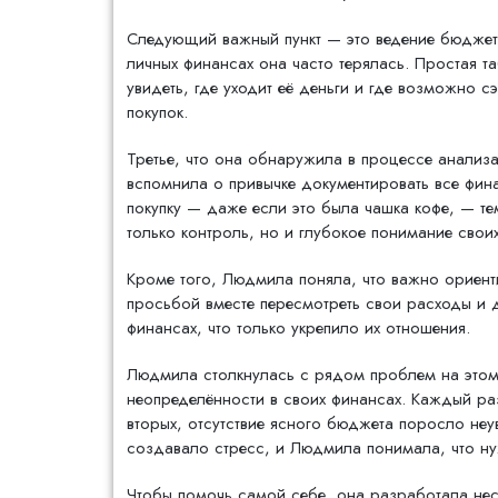
Следующий важный пункт — это ведение бюджета
личных финансах она часто терялась. Простая т
увидеть, где уходит её деньги и где возможно 
покупок.
Третье, что она обнаружила в процессе анализ
вспомнила о привычке документировать все фи
покупку — даже если это была чашка кофе, — те
только контроль, но и глубокое понимание своих
Кроме того, Людмила поняла, что важно ориент
просьбой вместе пересмотреть свои расходы и 
финансах, что только укрепило их отношения.
Людмила столкнулась с рядом проблем на этом п
неопределённости в своих финансах. Каждый раз,
вторых, отсутствие ясного бюджета поросло неу
создавало стресс, и Людмила понимала, что нуж
Чтобы помочь самой себе, она разработала неск