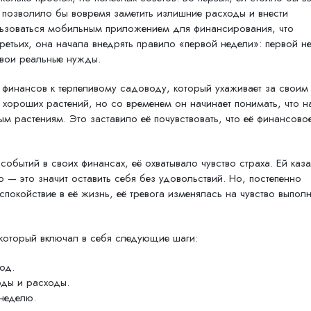
позволило бы вовремя заметить излишние расходы и внести
льзоваться мобильным приложением для финансирования, что
третьих, она начала внедрять правило «первой недели»: первой н
свои реальные нужды.
финансов к терпеливому садоводу, который ухаживает за своим
 хороших растений, но со временем он начинает понимать, что 
ым растениям. Это заставило её почувствовать, что её финансово
обытий в своих финансах, её охватывало чувство страха. Ей каз
 — это значит оставить себя без удовольствий. Но, постепенно
спокойствие в её жизнь, её тревога изменялась на чувство выпол
 который включал в себя следующие шаги:
од.
оды и расходы.
неделю.